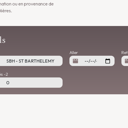
ination ou en provenance de
lières.
ls
Aller
Ret
s -2