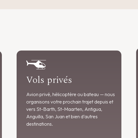
Vols privés
Avion privé, hélicoptère ou bateau — nous
organisons votre prochain trajet depuis et
vers St-Barth, St-Maarten, Antigua,
Anguilla, San Juan et bien d’autres
destinations.