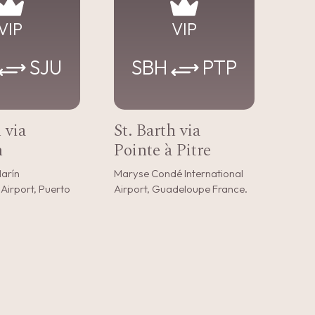
VIP
VIP
SJU
SBH
PTP
 via
St. Barth via
n
Pointe à Pitre
arín
Maryse Condé International
 Airport, Puerto
Airport, Guadeloupe France.