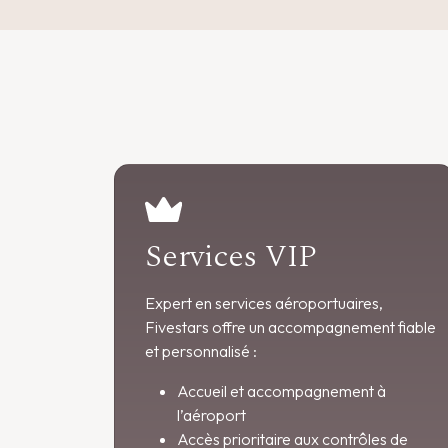
Services VIP
Expert en services aéroportuaires,
Fivestars offre un accompagnement fiable
et personnalisé :
Accueil et accompagnement à
l’aéroport
Accès prioritaire aux contrôles de