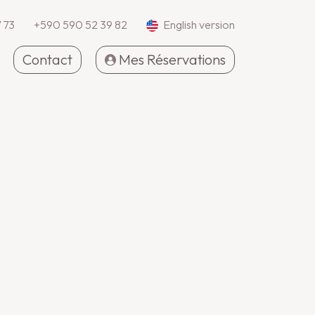
 73
+590 590 52 39 82
English version
Contact
Mes Réservations